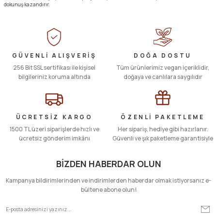
dokunuş kazandırır.
GÜVENLİ ALIŞVERİŞ
DOĞA DOSTU
256 Bit SSL sertifikası ile kişisel
Tüm ürünlerimiz vegan içeriklidir,
bilgileriniz koruma altında
doğaya ve canlılara saygılıdır
ÜCRETSİZ KARGO
ÖZENLİ PAKETLEME
1500 TL üzeri siparişlerde hızlı ve
Her sipariş, hediye gibi hazırlanır.
ücretsiz gönderim imkânı
Güvenli ve şık paketleme garantisiyle
BİZDEN HABERDAR OLUN
Kampanya bildirimlerinden ve indirimlerden haberdar olmak istiyorsanız e-
bültene abone olun!