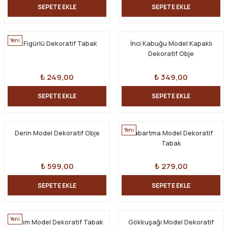
SEPETE EKLE
SEPETE EKLE
Yeni
El Figürlü Dekoratif Tabak
İnci Kabuğu Model Kapaklı
Dekoratif Obje
₺ 249,00
₺ 349,00
SEPETE EKLE
SEPETE EKLE
Yeni
Derin Model Dekoratif Obje
Kabartma Model Dekoratif
Tabak
₺ 599,00
₺ 279,00
SEPETE EKLE
SEPETE EKLE
Yeni
Kıvrım Model Dekoratif Tabak
Gökkuşağı Model Dekoratif