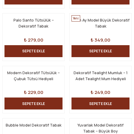
Yeni
Palo Santo Tütsülük –
Yarım Ay Model Büyük Dekoratif
Dekoratif Tabak
Tabak
₺ 279,00
₺ 349,00
SEPETE EKLE
SEPETE EKLE
Modern Dekoratif Tütsülük –
Dekoratif Tealight Mumluk – 1
Çubuk Tütsü Hediyeli
Adet Tealight Mum Hediyeli
₺ 229,00
₺ 249,00
SEPETE EKLE
SEPETE EKLE
Bubble Model Dekoratif Tabak
Yuvarlak Model Dekoratif
Tabak – Büyük Boy