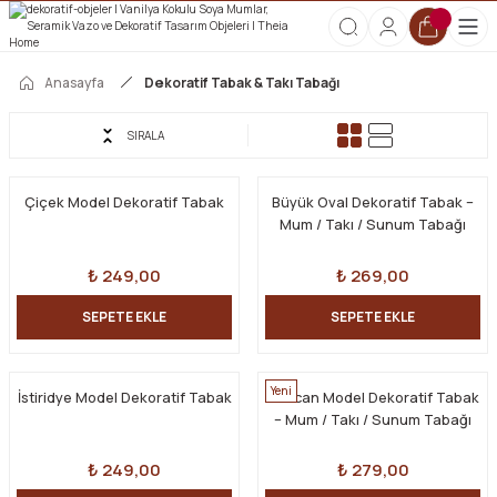
2000 TL ve Üzeri Tüm Siparişlerde Kargo Ücretsiz!
HOŞGELDİN10 kodunu kullanın, ilk alışverişinize özel %10 indirim
kazanın!
Anasayfa
Dekoratif Tabak & Takı Tabağı
SIRALA
Çiçek Model Dekoratif Tabak
Büyük Oval Dekoratif Tabak –
Mum / Takı / Sunum Tabağı
₺ 249,00
₺ 269,00
SEPETE EKLE
SEPETE EKLE
Yeni
İstiridye Model Dekoratif Tabak
Mercan Model Dekoratif Tabak
– Mum / Takı / Sunum Tabağı
₺ 249,00
₺ 279,00