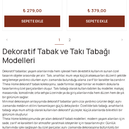
₺ 279,00
₺ 379,00
SEPETE EKLE
SEPETE EKLE
1
2
Dekoratif Tabak ve Takı Tabağı
Modelleri
Dekoratif tabaklar, yaşam alanlarında hem işlevsel hem de estetik kullanım sunan özel
tasarım objeler arasında yer alır. Takı, anahtar, mum veya küçük aksesuarları düzenli şekilde
sergilemeye yardımcı olurken aynı zamanda bulunduğu alana zarif bir karakter kazandırır.
Theia Home dekoratif tabak koleksiyonu; sade formlar, doğal tonlar ve modern dokularla
tasarlanmış özel parçalardan oluşur. Takı tabağı olarak kullanılabilen bu modeller, makyaj
masasında, komodinde, orta sehpa üzerinde ya da giriş alanlarında hem düzen hem de şık
bir görünüm sağlar.
Minimal dekorasyon anlayışında dekoratif tabaklar yalnızca yardımcı ürünler değil, aynı
zamanda mekânın stilini tamamlayan güçlü detaylardır. Özellikle takı tabağı, anahtarlık
tabağı veya mum altlığı olarak kullanılan dekoratif yüzeyler, küçük alanlarda bile etkili bir
görünüm oluşturur.
Theia Home koleksiyonunda yer alan dekoratif tabak modelleri; modern yaşam alanları için
sade, zarif ve karakterli bir atmosfer yaratmak isteyenler için tasarlanmıştır. Günlük
kullanımda işlev sağlayan bu özel parçalar, aynı zamanda dekorasyona bütünlüklü bir