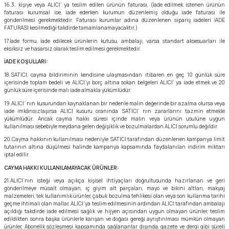
16.3. kişiye veya ALICI’ ya teslim edilen ürünün faturası, (İade edilmek istenen ürünün
faturası kurumsal ise, iade ederken kurumun düzenlemiş olduğu iade faturası ile
gönderilmesi gerekmektedir. Faturası kurumlar adına düzenlenen sipariş iadeleri İADE
FATURASI kesilmediği takdirde tamamlanamayacaktır.)
17.İade formu, İade edilecek ürünlerin kutusu, ambalajı, varsa standart aksesuarları ile
eksiksiz ve hasarsız olarak teslim edilmesi gerekmektedir.
İADE KOŞULLARI:
18.SATICI, cayma bildiriminin kendisine ulaşmasından itibaren en geç 10 günlük süre
içerisinde toplam bedeli ve ALICI’yı borç altına sokan belgeleri ALICI’ ya iade etmek ve 20
günlük süre içerisinde malı iade almakla yükümlüdür.
19.ALICI’ nın kusurundan kaynaklanan bir nedenle malın değerinde bir azalma olursa veya
iade imkânsızlaşırsa ALICI kusuru oranında SATICI’ nın zararlarını tazmin etmekle
yükümlüdür. Ancak cayma hakkı süresi içinde malın veya ürünün usulüne uygun
kullanılması sebebiyle meydana gelen değişiklik ve bozulmalardan ALICI sorumlu değildir.
20.Cayma hakkının kullanılması nedeniyle SATICI tarafından düzenlenen kampanya limit
tutarının altına düşülmesi halinde kampanya kapsamında faydalanılan indirim miktarı
iptal edilir.
CAYMA HAKKI KULLANILAMAYACAK ÜRÜNLER:
21.ALICI’nın isteği veya açıkça kişisel ihtiyaçları doğrultusunda hazırlanan ve geri
gönderilmeye müsait olmayan, iç giyim alt parçaları, mayo ve bikini altları, makyaj
malzemeleri, tek kullanımlık ürünler, çabuk bozulma tehlikesi olan veya son kullanma tarihi
geçme ihtimali olan mallar, ALICI’ya teslim edilmesinin ardından ALICI tarafından ambalajı
açıldığı takdirde iade edilmesi sağlık ve hijyen açısından uygun olmayan ürünler, teslim
edildikten sonra başka ürünlerle karışan ve doğası gereği ayrıştırılması mümkün olmayan
ürünler, Abonelik sözleşmesi kapsamında sağlananlar dışında, gazete ve dergi gibi süreli