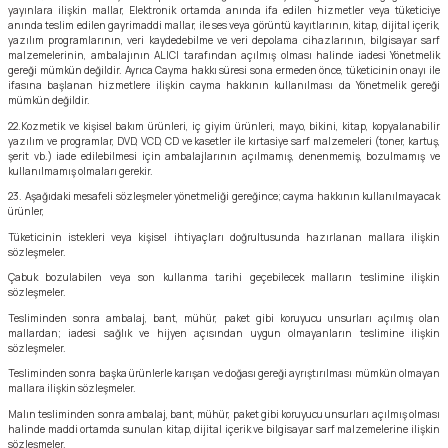
yayınlara ilişkin mallar, Elektronik ortamda anında ifa edilen hizmetler veya tüketiciye
anında teslim edilen gayrimaddi mallar, ile ses veya görüntü kayıtlarının, kitap, dijital içerik,
yazılım programlarının, veri kaydedebilme ve veri depolama cihazlarının, bilgisayar sarf
malzemelerinin, ambalajının ALICI tarafından açılmış olması halinde iadesi Yönetmelik
gereği mümkün değildir. Ayrıca Cayma hakkı süresi sona ermeden önce, tüketicinin onayı ile
ifasına başlanan hizmetlere ilişkin cayma hakkının kullanılması da Yönetmelik gereği
mümkün değildir.
22.Kozmetik ve kişisel bakım ürünleri, iç giyim ürünleri, mayo, bikini, kitap, kopyalanabilir
yazılım ve programlar, DVD, VCD, CD ve kasetler ile kırtasiye sarf malzemeleri (toner, kartuş,
şerit vb.) iade edilebilmesi için ambalajlarının açılmamış, denenmemiş, bozulmamış ve
kullanılmamış olmaları gerekir.
23. Aşağıdaki mesafeli sözleşmeler yönetmeliği gereğince; cayma hakkının kullanılmayacak
ürünler,
Tüketicinin istekleri veya kişisel ihtiyaçları doğrultusunda hazırlanan mallara ilişkin
sözleşmeler.
Çabuk bozulabilen veya son kullanma tarihi geçebilecek malların teslimine ilişkin
sözleşmeler.
Tesliminden sonra ambalaj, bant, mühür, paket gibi koruyucu unsurları açılmış olan
mallardan; iadesi sağlık ve hijyen açısından uygun olmayanların teslimine ilişkin
sözleşmeler.
Tesliminden sonra başka ürünlerle karışan ve doğası gereği ayrıştırılması mümkün olmayan
mallara ilişkin sözleşmeler.
Malın tesliminden sonra ambalaj, bant, mühür, paket gibi koruyucu unsurları açılmış olması
halinde maddi ortamda sunulan kitap, dijital içerik ve bilgisayar sarf malzemelerine ilişkin
sözleşmeler.