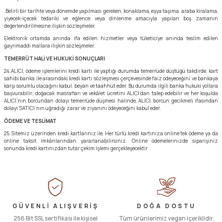
.Belirli bir tarihte veya dönemde yapılması gereken, konaklama, eşya taşıma, araba kiralama,
yiyecek-içecek tedariki ve eğlence veya dinlenme amacıyla yapılan boş zamanın
değerlendirilmesine ilişkin sözleşmeler.
Elektronik ortamda anında ifa edilen hizmetler veya tüketiciye anında teslim edilen
gayrimaddi mallara ilişkin sözleşmeler.
TEMERRÜT HALİ VE HUKUKİ SONUÇLARI
24.ALICI, ödeme işlemlerini kredi kartı ile yaptığı durumda temerrüde düştüğü takdirde, kart
sahibi banka ile arasındaki kredi kartı sözleşmesi çerçevesinde faiz ödeyeceğini ve bankaya
karşı sorumlu olacağını kabul, beyan ve taahhüt eder. Bu durumda ilgili banka hukuki yollara
başvurabilir; doğacak masrafları ve vekâlet ücretini ALICI’dan talep edebilir ve her koşulda
ALICI’nın borcundan dolayı temerrüde düşmesi halinde, ALICI, borcun gecikmeli ifasından
dolayı SATICI’nın uğradığı zarar ve ziyanını ödeyeceğini kabul eder.
ÖDEME VE TESLİMAT
25.Sitemiz üzerinden kredi kartlarınız ile, Her türlü kredi kartınıza online tek ödeme ya da
online taksit imkânlarından yararlanabilirsiniz. Online ödemelerinizde siparişiniz
sonunda kredi kartınızdan tutar çekim işlemi gerçekleşecektir
GÜVENLİ ALIŞVERİŞ
DOĞA DOSTU
256 Bit SSL sertifikası ile kişisel
Tüm ürünlerimiz vegan içeriklidir,