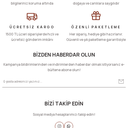
bilgileriniz koruma altında
doğaya ve canlılara saygılıdır
ÜCRETSİZ KARGO
ÖZENLİ PAKETLEME
1500 TL üzeri siparişlerde hızlı ve
Her sipariş, hediye gibi hazırlanır.
ücretsiz gönderim imkânı
Güvenli ve şık paketleme garantisiyle
BİZDEN HABERDAR OLUN
Kampanya bildirimlerinden ve indirimlerden haberdar olmak istiyorsanız e-
bültene abone olun!
BİZİ TAKİP EDİN
Sosyal medya hesaplarımızı takip edin!