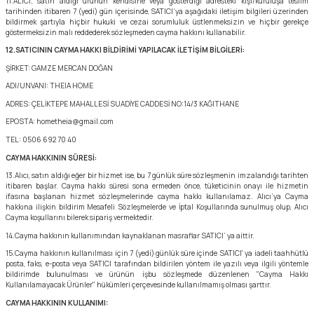
11.ALICI; satın aldığı ürünün kendisine veya gösterdiği adresteki kişi/kuruluşa teslim
tarihinden itibaren 7 (yedi) gün içerisinde, SATICI’ya aşağıdaki iletişim bilgileri üzerinden
bildirmek şartıyla hiçbir hukuki ve cezai sorumluluk üstlenmeksizin ve hiçbir gerekçe
göstermeksizin malı reddederek sözleşmeden cayma hakkını kullanabilir.
12.SATICININ CAYMA HAKKI BİLDİRİMİ YAPILACAK İLETİŞİM BİLGİLERİ:
ŞİRKET: GAMZE MERCAN DOĞAN
ADI/UNVANI: THEIA HOME
ADRES: ÇELİKTEPE MAHALLESİ SUADİYE CADDESİ NO:14/3 KAĞITHANE
EPOSTA: hometheia@gmail.com
TEL: 0506 692 70 40
CAYMA HAKKININ SÜRESİ:
13.Alıcı, satın aldığı eğer bir hizmet ise, bu 7 günlük süre sözleşmenin imzalandığı tarihten
itibaren başlar. Cayma hakkı süresi sona ermeden önce, tüketicinin onayı ile hizmetin
ifasına başlanan hizmet sözleşmelerinde cayma hakkı kullanılamaz. Alıcı’ya Cayma
hakkına ilişkin bildirim Mesafeli Sözleşmelerde ve İptal Koşullarında sunulmuş olup, Alıcı
Cayma koşullarını bilerek sipariş vermektedir.
14.Cayma hakkının kullanımından kaynaklanan masraflar SATICI’ ya aittir.
15.Cayma hakkının kullanılması için 7 (yedi) günlük süre içinde SATICI' ya iadeli taahhütlü
posta, faks, e-posta veya SATICI tarafından bildirilen yöntem ile yazılı veya ilgili yöntemle
bildirimde bulunulması ve ürünün işbu sözleşmede düzenlenen "Cayma Hakkı
Kullanılamayacak Ürünler" hükümleri çerçevesinde kullanılmamış olması şarttır.
CAYMA HAKKININ KULLANIMI: