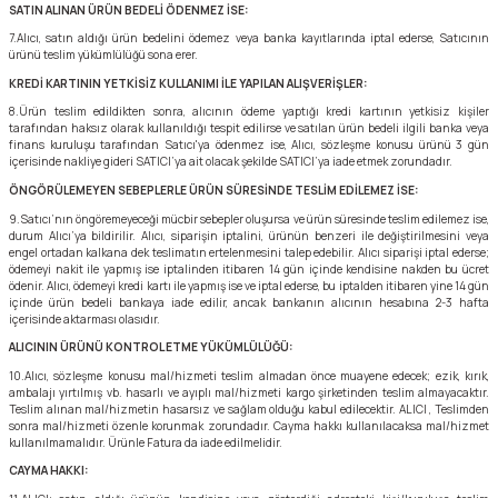
SATIN ALINAN ÜRÜN BEDELİ ÖDENMEZ İSE:
7.Alıcı, satın aldığı ürün bedelini ödemez veya banka kayıtlarında iptal ederse, Satıcının
ürünü teslim yükümlülüğü sona erer.
KREDİ KARTININ YETKİSİZ KULLANIMI İLE YAPILAN ALIŞVERİŞLER:
8.Ürün teslim edildikten sonra, alıcının ödeme yaptığı kredi kartının yetkisiz kişiler
tarafından haksız olarak kullanıldığı tespit edilirse ve satılan ürün bedeli ilgili banka veya
finans kuruluşu tarafından Satıcı'ya ödenmez ise, Alıcı, sözleşme konusu ürünü 3 gün
içerisinde nakliye gideri SATICI’ya ait olacak şekilde SATICI’ya iade etmek zorundadır.
ÖNGÖRÜLEMEYEN SEBEPLERLE ÜRÜN SÜRESİNDE TESLİM EDİLEMEZ İSE:
9.Satıcı’nın öngöremeyeceği mücbir sebepler oluşursa ve ürün süresinde teslim edilemez ise,
durum Alıcı’ya bildirilir. Alıcı, siparişin iptalini, ürünün benzeri ile değiştirilmesini veya
engel ortadan kalkana dek teslimatın ertelenmesini talep edebilir. Alıcı siparişi iptal ederse;
ödemeyi nakit ile yapmış ise iptalinden itibaren 14 gün içinde kendisine nakden bu ücret
ödenir. Alıcı, ödemeyi kredi kartı ile yapmış ise ve iptal ederse, bu iptalden itibaren yine 14 gün
içinde ürün bedeli bankaya iade edilir, ancak bankanın alıcının hesabına 2-3 hafta
içerisinde aktarması olasıdır.
ALICININ ÜRÜNÜ KONTROL ETME YÜKÜMLÜLÜĞÜ:
10.Alıcı, sözleşme konusu mal/hizmeti teslim almadan önce muayene edecek; ezik, kırık,
ambalajı yırtılmış vb. hasarlı ve ayıplı mal/hizmeti kargo şirketinden teslim almayacaktır.
Teslim alınan mal/hizmetin hasarsız ve sağlam olduğu kabul edilecektir. ALICI , Teslimden
sonra mal/hizmeti özenle korunmak zorundadır. Cayma hakkı kullanılacaksa mal/hizmet
kullanılmamalıdır. Ürünle Fatura da iade edilmelidir.
CAYMA HAKKI: