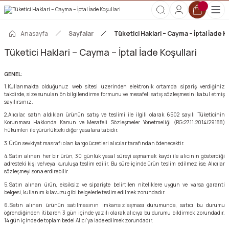
2000 TL ve Üzeri Tüm Siparişlerde Kargo Ücretsiz!
HOŞGELDİN10 kodunu kullanın, ilk alışverişinize özel %10 indirim
kazanın!
Anasayfa
Sayfalar
Tüketici Haklari – Cayma – İptal İade Ko
Tüketici Haklari – Cayma – İptal İade Koşullari
GENEL
:
1.Kullanmakta olduğunuz web sitesi üzerinden elektronik ortamda sipariş verdiğiniz
takdirde, size sunulan ön bilgilendirme formunu ve mesafeli satış sözleşmesini kabul etmiş
sayılırsınız.
2.Alıcılar, satın aldıkları ürünün satış ve teslimi ile ilgili olarak 6502 sayılı Tüketicinin
Korunması Hakkında Kanun ve Mesafeli Sözleşmeler Yönetmeliği (RG:27.11.2014/29188)
hükümleri ile yürürlükteki diğer yasalara tabidir.
3.Ürün sevkiyat masrafı olan kargo ücretleri alıcılar tarafından ödenecektir.
4.Satın alınan her bir ürün, 30 günlük yasal süreyi aşmamak kaydı ile alıcının gösterdiği
adresteki kişi ve/veya kuruluşa teslim edilir. Bu süre içinde ürün teslim edilmez ise, Alıcılar
sözleşmeyi sona erdirebilir.
5.Satın alınan ürün, eksiksiz ve siparişte belirtilen niteliklere uygun ve varsa garanti
belgesi, kullanım kılavuzu gibi belgelerle teslim edilmek zorundadır.
6.Satın alınan ürünün satılmasının imkansızlaşması durumunda, satıcı bu durumu
öğrendiğinden itibaren 3 gün içinde yazılı olarak alıcıya bu durumu bildirmek zorundadır.
14 gün içinde de toplam bedel Alıcı’ya iade edilmek zorundadır.