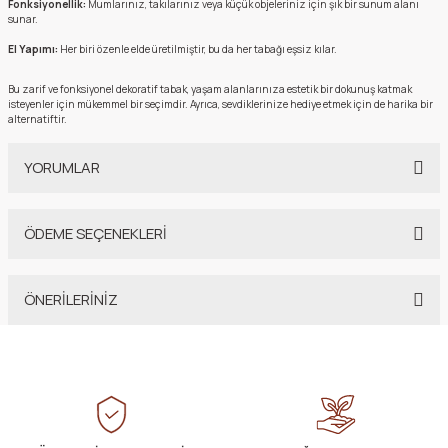
Fonksiyonellik:
Mumlarınız, takılarınız veya küçük objeleriniz için şık bir sunum alanı
sunar.
El Yapımı:
Her biri özenle elde üretilmiştir, bu da her tabağı eşsiz kılar.
Bu zarif ve fonksiyonel dekoratif tabak, yaşam alanlarınıza estetik bir dokunuş katmak
isteyenler için mükemmel bir seçimdir.
Ayrıca, sevdiklerinize hediye etmek için de harika bir
alternatiftir.
YORUMLAR
ÖDEME SEÇENEKLERİ
Bu ürüne ilk yorumu siz yapın!
ÖNERİLERİNİZ
Yorum Yaz
Bu ürünün fiyat bilgisi, resim, ürün açıklamalarında ve diğer konularda
yetersiz gördüğünüz noktaları öneri formunu kullanarak tarafımıza
iletebilirsiniz.
Görüş ve önerileriniz için teşekkür ederiz.