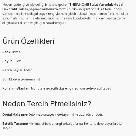
Modern sadeliği ve işlevselliği bir araya getiren
THEIA HOME Bulut Yuvarlak Model
Dekoratif Tabak
, yaşam alanlarınıza estetik bir dokunuş katıyor.
Bulut formundaki
yumuşak hatları ve doğal beyaz rengiyle, hem şık bir dekoratif obje hem de fonksiyonel bir
sunum alanı sunar.
Takılarınız, mumlarınız veya küçük objeleriniz için ideal bir zemin
oluşturarak, düzen ve şıklığı bir arada sağlar.
Ürün Özellikleri
Renk:
Beyaz
Boyut:
19
cm
Parça Sayısı:
1 adet
Stil:
Modern ve minimalist
Kullanım Alanları:
Mum, takı ve çeşitli objeler için sunum ve dekoratif tabak
Neden Tercih Etmelisiniz?
Doğal Malzeme:
Beton yapısı sayesinde dayanıklı ve uzun ömürlüdür.
Estetik Tasarım:
Minimalist beyaz rengi ve bulut formu, her türlü dekorasyonla uyum
sağlar.