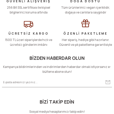
Ürün resmi kalitesiz, bozuk veya görüntülenemiyor.
GÜVENLİ ALIŞVERİŞ
DOĞA DOSTU
256 Bit SSL sertifikası ile kişisel
Ürün açıklamasında eksik bilgiler bulunuyor.
Tüm ürünlerimiz vegan içeriklidir,
bilgileriniz koruma altında
doğaya ve canlılara saygılıdır
Ürün bilgilerinde hatalar bulunuyor.
Ürün fiyatı diğer sitelerden daha pahalı.
Bu ürüne benzer farklı alternatifler olmalı.
ÜCRETSİZ KARGO
ÖZENLİ PAKETLEME
1500 TL üzeri siparişlerde hızlı ve
Her sipariş, hediye gibi hazırlanır.
ücretsiz gönderim imkânı
Güvenli ve şık paketleme garantisiyle
BİZDEN HABERDAR OLUN
Gönder
Kampanya bildirimlerinden ve indirimlerden haberdar olmak istiyorsanız e-
bültene abone olun!
BİZİ TAKİP EDİN
Sosyal medya hesaplarımızı takip edin!