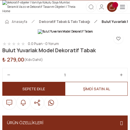
2000 TL ve Üzeri Tüm Siparişlerde Kargo Ücretsiz!
HOŞGELDİN10 kodunu kullanın, ilk alışverişinize özel %10 indirim
kazanın!
Anasayfa
Dekoratif Tabak & Takı Tabağı
Bulut Yuvarlak 
0.0 Puan - 0 Yorum
Bulut Yuvarlak Model Dekoratif Tabak
₺ 279,00
(Kdv Dahil)
SEPETE EKLE
ŞİMDİ SATIN AL
ÜRÜN ÖZELLİKLERİ