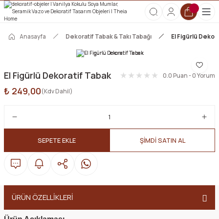
2000 TL ve Üzeri Tüm Siparişlerde Kargo Ücretsiz!
HOŞGELDİN10 kodunu kullanın, ilk alışverişinize özel %10 indirim
kazanın!
Anasayfa
Dekoratif Tabak & Takı Tabağı
El Figürlü Dekor
El Figürlü Dekoratif Tabak
0.0 Puan - 0 Yorum
₺ 249,00
(Kdv Dahil)
SEPETE EKLE
ŞİMDİ SATIN AL
ÜRÜN ÖZELLİKLERİ