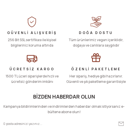
Bu ürünün fiyat bilgisi, resim, ürün açıklamalarında ve diğer konularda
yetersiz gördüğünüz noktaları öneri formunu kullanarak tarafımıza
iletebilirsiniz.
Görüş ve önerileriniz için teşekkür ederiz.
Ürün resmi kalitesiz, bozuk veya görüntülenemiyor.
GÜVENLİ ALIŞVERİŞ
DOĞA DOSTU
256 Bit SSL sertifikası ile kişisel
Ürün açıklamasında eksik bilgiler bulunuyor.
Tüm ürünlerimiz vegan içeriklidir,
bilgileriniz koruma altında
doğaya ve canlılara saygılıdır
Ürün bilgilerinde hatalar bulunuyor.
Ürün fiyatı diğer sitelerden daha pahalı.
Bu ürüne benzer farklı alternatifler olmalı.
ÜCRETSİZ KARGO
ÖZENLİ PAKETLEME
1500 TL üzeri siparişlerde hızlı ve
Her sipariş, hediye gibi hazırlanır.
ücretsiz gönderim imkânı
Güvenli ve şık paketleme garantisiyle
BİZDEN HABERDAR OLUN
Gönder
Kampanya bildirimlerinden ve indirimlerden haberdar olmak istiyorsanız e-
bültene abone olun!