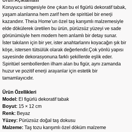
Ürün Açıklaması
Koruyucu simgesiyle öne çıkan bu el figürlü dekoratif tabak,
yaşam alanlarına hem zarif hem de spiritüel bir enerji
kazandırır. Theia Home’un özel taş karışımlı malzemesiyle
elde dökülerek üretilen bu ürün, pürüzsüz yüzeyi ve sade
görünümüyle hem modern hem anlamlı bir detay sunar.
İster takıların için bir yer, ister anahtarlarını koyacağın şık bir
köşe, istersen tütsülük olarak değerlendir.Çok yönlü yapısı
sayesinde dekorasyonuna farklı şekillerde eşlik eder.
Spiritüel sembollerden ilham alan bu figür, aynı zamanda
huzur ve pozitif enerji arayanlar için estetik bir
tamamlayıcıdır.
Ürün Özellikleri
Model:
El figürlü dekoratif tabak
Boyut:
15 × 12 cm
Renk:
Beyaz
Yüzey:
Pürüzsüz doğal taş dokusu
Malzeme:
Taş tozu karışımlı özel döküm malzeme