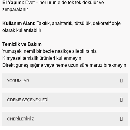
El Yapımı:
Evet – her ürün elde tek tek dökülür ve
zımparalanır
Kullanım Alanı:
Takılık, anahtarlık, tütsülük, dekoratif obje
olarak
kullanılabilir
Temizlik ve Bakım
Yumuşak, nemli bir bezle nazikçe silebilirsiniz
Kimyasal temizlik ürünleri kullanmayın
Direkt güneş ışığına veya neme uzun süre maruz bırakmayın
YORUMLAR
ÖDEME SEÇENEKLERİ
Bu ürüne ilk yorumu siz yapın!
ÖNERİLERİNİZ
Yorum Yaz