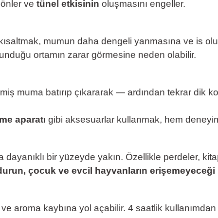
 önler ve
tünel etkisinin
oluşmasını engeller.
kısaltmak, mumun daha dengeli yanmasına ve is oluş
unduğu ortamın zarar görmesine neden olabilir.
erimiş muma batırıp çıkararak — ardından tekrar di
e aparatı
gibi aksesuarlar kullanmak, hem deneyimi 
a dayanıklı bir yüzeyde yakın. Özellikle perdeler, ki
durun, çocuk ve evcil hayvanların erişemeyeceği b
e aroma kaybına yol açabilir. 4 saatlik kullanımdan