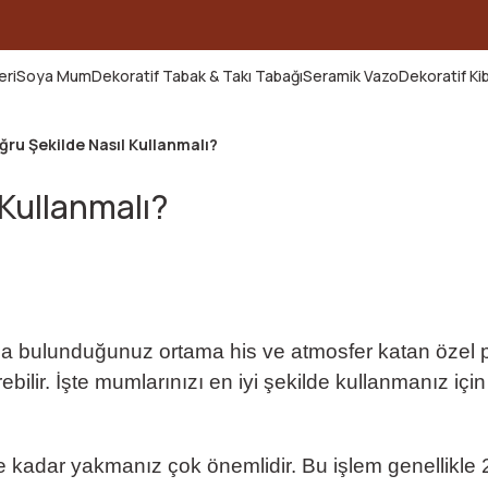
2000 TL ve Üzeri Tüm Siparişlerde Kargo Ücretsiz!
ELDİN10 kodunu kullanın, ilk alışverişinize özel %10 indirim kaz
eri
Soya Mum
Dekoratif Tabak & Takı Tabağı
Seramik Vazo
Dekoratif Ki
ru Şekilde Nasıl Kullanmalı?
 Kullanmalı?
da bulunduğunuz ortama his ve atmosfer katan özel p
rebilir. İşte mumlarınızı en iyi şekilde kullanmanız i
kadar yakmanız çok önemlidir. Bu işlem genellikle 2