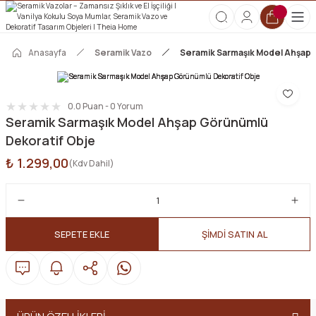
2000 TL ve Üzeri Tüm Siparişlerde Kargo Ücretsiz!
HOŞGELDİN10 kodunu kullanın, ilk alışverişinize özel %10 indirim
kazanın!
Anasayfa
Seramik Vazo
Seramik Sarmaşık Model Ahşap 
0.0 Puan - 0 Yorum
Seramik Sarmaşık Model Ahşap Görünümlü
Dekoratif Obje
₺ 1.299,00
(Kdv Dahil)
SEPETE EKLE
ŞİMDİ SATIN AL