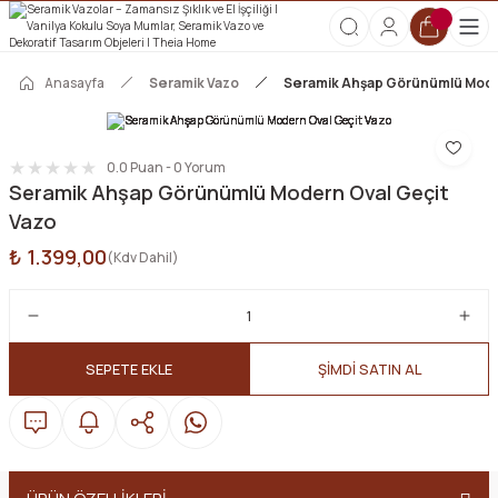
2000 TL ve Üzeri Tüm Siparişlerde Kargo Ücretsiz!
HOŞGELDİN10 kodunu kullanın, ilk alışverişinize özel %10 indirim
kazanın!
Anasayfa
Seramik Vazo
Seramik Ahşap Görünümlü Mode
0.0 Puan - 0 Yorum
Seramik Ahşap Görünümlü Modern Oval Geçit
Vazo
₺ 1.399,00
(Kdv Dahil)
SEPETE EKLE
ŞİMDİ SATIN AL