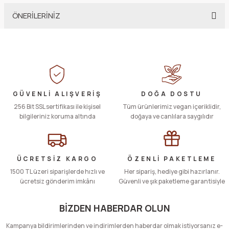
ÖNERİLERİNİZ
Yorum Yaz
Bu ürünün fiyat bilgisi, resim, ürün açıklamalarında ve diğer konularda
yetersiz gördüğünüz noktaları öneri formunu kullanarak tarafımıza
iletebilirsiniz.
Görüş ve önerileriniz için teşekkür ederiz.
Ürün resmi kalitesiz, bozuk veya görüntülenemiyor.
GÜVENLİ ALIŞVERİŞ
DOĞA DOSTU
256 Bit SSL sertifikası ile kişisel
Ürün açıklamasında eksik bilgiler bulunuyor.
Tüm ürünlerimiz vegan içeriklidir,
bilgileriniz koruma altında
doğaya ve canlılara saygılıdır
Ürün bilgilerinde hatalar bulunuyor.
Ürün fiyatı diğer sitelerden daha pahalı.
Bu ürüne benzer farklı alternatifler olmalı.
ÜCRETSİZ KARGO
ÖZENLİ PAKETLEME
1500 TL üzeri siparişlerde hızlı ve
Her sipariş, hediye gibi hazırlanır.
ücretsiz gönderim imkânı
Güvenli ve şık paketleme garantisiyle
BİZDEN HABERDAR OLUN
Gönder
Kampanya bildirimlerinden ve indirimlerden haberdar olmak istiyorsanız e-