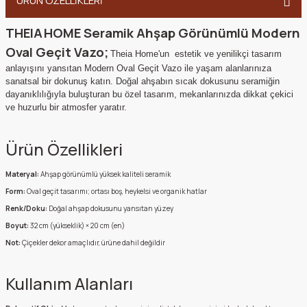
ÜRÜN ÖZELLİKLERİ
THEIA HOME
Seramik Ahşap Görünümlü Modern
Oval Geçit Vazo
;
Theia Home'un estetik ve yenilikçi tasarım
anlayışını yansıtan Modern Oval Geçit Vazo ile yaşam alanlarınıza
sanatsal bir dokunuş katın. Doğal ahşabın sıcak dokusunu seramiğin
dayanıklılığıyla buluşturan bu özel tasarım, mekanlarınızda dikkat çekici
ve huzurlu bir atmosfer yaratır.
Ürün Özellikleri
Materyal:
Ahşap görünümlü yüksek kaliteli seramik
Form:
Oval geçit tasarımı; ortası boş, heykelsi ve organik hatlar
Renk/Doku:
Doğal ahşap dokusunu yansıtan yüzey
Boyut:
32 cm (yükseklik) × 20 cm (en)
Not:
Çiçekler dekor amaçlıdır, ürüne dahil değildir
Kullanım Alanları