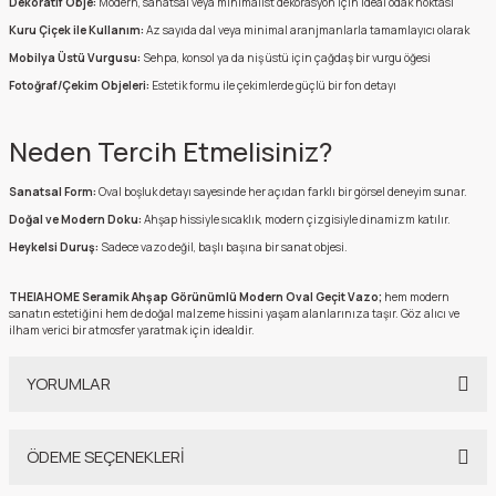
Dekoratif Obje:
Modern, sanatsal veya minimalist dekorasyon için ideal odak noktası
Kuru Çiçek ile Kullanım:
Az sayıda dal veya minimal aranjmanlarla tamamlayıcı olarak
Mobilya Üstü Vurgusu:
Sehpa, konsol ya da niş üstü için çağdaş bir vurgu öğesi
Fotoğraf/Çekim Objeleri:
Estetik formu ile çekimlerde güçlü bir fon detayı
Neden Tercih Etmelisiniz?
Sanatsal Form:
Oval boşluk detayı sayesinde her açıdan farklı bir görsel deneyim sunar.
Doğal ve Modern Doku:
Ahşap hissiyle sıcaklık, modern çizgisiyle dinamizm katılır.
Heykelsi Duruş:
Sadece vazo değil, başlı başına bir sanat objesi.
THEIA HOME Seramik Ahşap Görünümlü Modern Oval Geçit Vazo;
hem modern
sanatın estetiğini hem de doğal malzeme hissini yaşam alanlarınıza taşır. Göz alıcı ve
ilham verici bir atmosfer yaratmak için idealdir.
YORUMLAR
ÖDEME SEÇENEKLERİ
Bu ürüne ilk yorumu siz yapın!