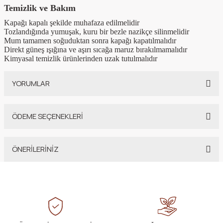
Temizlik ve Bakım
Kapağı kapalı şekilde muhafaza edilmelidir
Tozlandığında yumuşak, kuru bir bezle nazikçe silinmelidir
Mum tamamen soğuduktan sonra kapağı kapatılmalıdır
Direkt güneş ışığına ve aşırı sıcağa maruz bırakılmamalıdır
Kimyasal temizlik ürünlerinden uzak tutulmalıdır
YORUMLAR
ÖDEME SEÇENEKLERİ
Bu ürüne ilk yorumu siz yapın!
ÖNERİLERİNİZ
Yorum Yaz
Bu ürünün fiyat bilgisi, resim, ürün açıklamalarında ve diğer konularda
yetersiz gördüğünüz noktaları öneri formunu kullanarak tarafımıza
iletebilirsiniz.
Görüş ve önerileriniz için teşekkür ederiz.