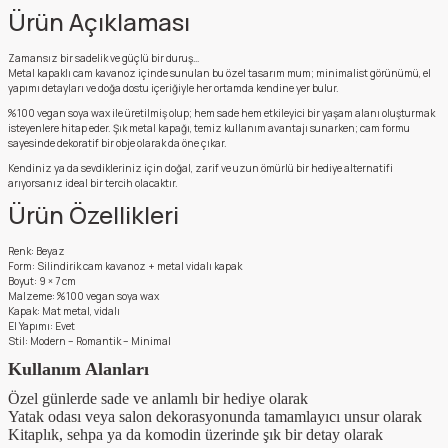
Ürün Açıklaması
Zamansız bir sadelik ve güçlü bir duruş…
Metal kapaklı cam kavanoz içinde sunulan bu özel tasarım mum; minimalist görünümü, el
yapımı detayları ve doğa dostu içeriğiyle her ortamda kendine yer bulur.
%100 vegan soya wax ile üretilmiş olup; hem sade hem etkileyici bir yaşam alanı oluşturmak
isteyenlere hitap eder. Şık metal kapağı, temiz kullanım avantajı sunarken; cam formu
sayesinde dekoratif bir obje olarak da öne çıkar.
Kendiniz ya da sevdikleriniz için doğal, zarif ve uzun ömürlü bir hediye alternatifi
arıyorsanız ideal bir tercih olacaktır.
Ürün Özellikleri
Renk: Beyaz
Form: Silindirik cam kavanoz + metal vidalı kapak
Boyut: 9 × 7 cm
Malzeme: %100 vegan soya wax
Kapak: Mat metal, vidalı
El Yapımı: Evet
Stil: Modern – Romantik – Minimal
Kullanım Alanları
Özel günlerde sade ve anlamlı bir hediye olarak
Yatak odası veya salon dekorasyonunda tamamlayıcı unsur olarak
Kitaplık, sehpa ya da komodin üzerinde şık bir detay olarak