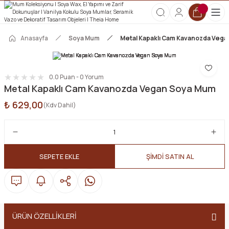
2000 TL ve Üzeri Tüm Siparişlerde Kargo Ücretsiz!
HOŞGELDİN10 kodunu kullanın, ilk alışverişinize özel %10 indirim
kazanın!
Anasayfa
Soya Mum
Metal Kapaklı Cam Kavanozda Veg
0.0 Puan - 0 Yorum
Metal Kapaklı Cam Kavanozda Vegan Soya Mum
₺ 629,00
(Kdv Dahil)
SEPETE EKLE
ŞİMDİ SATIN AL
ÜRÜN ÖZELLİKLERİ