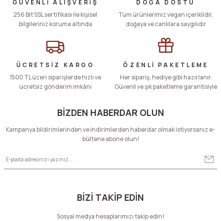
Ürün resmi kalitesiz, bozuk veya görüntülenemiyor.
GÜVENLİ ALIŞVERİŞ
DOĞA DOSTU
256 Bit SSL sertifikası ile kişisel
Ürün açıklamasında eksik bilgiler bulunuyor.
Tüm ürünlerimiz vegan içeriklidir,
bilgileriniz koruma altında
doğaya ve canlılara saygılıdır
Ürün bilgilerinde hatalar bulunuyor.
Ürün fiyatı diğer sitelerden daha pahalı.
Bu ürüne benzer farklı alternatifler olmalı.
ÜCRETSİZ KARGO
ÖZENLİ PAKETLEME
1500 TL üzeri siparişlerde hızlı ve
Her sipariş, hediye gibi hazırlanır.
ücretsiz gönderim imkânı
Güvenli ve şık paketleme garantisiyle
BİZDEN HABERDAR OLUN
Gönder
Kampanya bildirimlerinden ve indirimlerden haberdar olmak istiyorsanız e-
bültene abone olun!
BİZİ TAKİP EDİN
Sosyal medya hesaplarımızı takip edin!