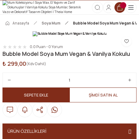
2000 TL ve Üzeri Tüm Siparişlerde Kargo Ücretsiz!
HOŞGELDİN10 kodunu kullanın, ilk alışverişinize özel %10 indirim
kazanın!
Anasayfa
Soya Mum
Bubble Model Soya Mum Vegan & Va
0.0 Puan - 0 Yorum
Bubble Model Soya Mum Vegan & Vanilya Kokulu
₺ 299,00
(Kdv Dahil)
SEPETE EKLE
ŞİMDİ SATIN AL
ÜRÜN ÖZELLİKLERİ