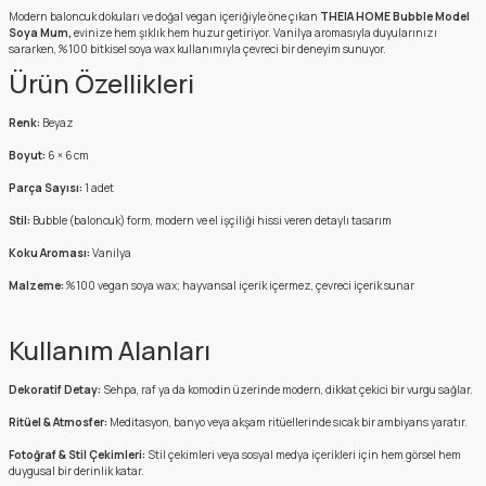
Modern baloncuk dokuları ve doğal vegan içeriğiyle öne çıkan
THEIA HOME Bubble Model
Soya Mum,
evinize hem şıklık hem huzur getiriyor. Vanilya aromasıyla duyularınızı
sararken, %100 bitkisel soya wax kullanımıyla çevreci bir deneyim sunuyor.
Ürün Özellikleri
Renk:
Beyaz
Boyut:
6 × 6 cm
Parça Sayısı:
1 adet
Stil:
Bubble (baloncuk) form, modern ve el işçiliği hissi veren detaylı tasarım
Koku Aroması:
Vanilya
Malzeme:
%100 vegan soya wax; hayvansal içerik içermez, çevreci içerik sunar
Kullanım Alanları
Dekoratif Detay:
Sehpa, raf ya da komodin üzerinde modern, dikkat çekici bir vurgu sağlar.
Ritüel & Atmosfer:
Meditasyon, banyo veya akşam ritüellerinde sıcak bir ambiyans yaratır.
Fotoğraf & Stil Çekimleri:
Stil çekimleri veya sosyal medya içerikleri için hem görsel hem
duygusal bir derinlik katar.