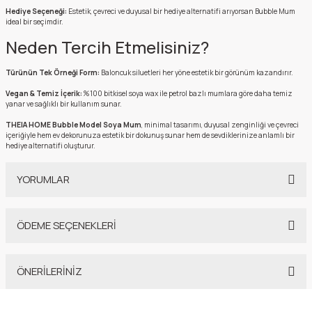
Hediye Seçeneği:
Estetik, çevreci ve duyusal bir hediye alternatifi arıyorsan Bubble Mum
ideal bir seçimdir.
Neden Tercih Etmelisiniz?
Türünün Tek Örneği Form:
Baloncuk siluetleri her yöne estetik bir görünüm kazandırır.
Vegan & Temiz İçerik:
%100 bitkisel soya wax ile petrol bazlı mumlara göre daha temiz
yanar ve sağlıklı bir kullanım sunar.
THEIA HOME Bubble Model Soya Mum
, minimal tasarımı, duyusal zenginliği ve çevreci
içeriğiyle hem ev dekorunuza estetik bir dokunuş sunar hem de sevdiklerinize anlamlı bir
hediye alternatifi oluşturur.
YORUMLAR
ÖDEME SEÇENEKLERİ
Bu ürüne ilk yorumu siz yapın!
ÖNERİLERİNİZ
Yorum Yaz
Bu ürünün fiyat bilgisi, resim, ürün açıklamalarında ve diğer konularda