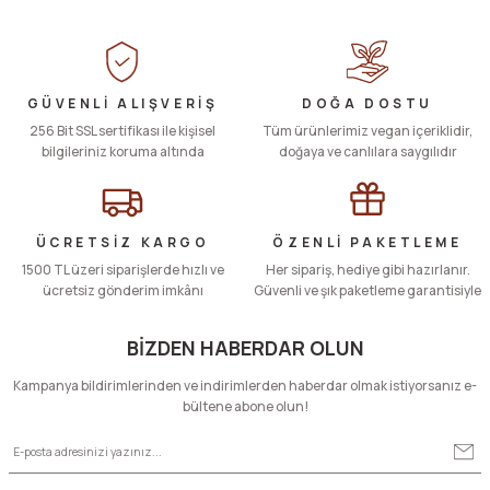
yetersiz gördüğünüz noktaları öneri formunu kullanarak tarafımıza
iletebilirsiniz.
Görüş ve önerileriniz için teşekkür ederiz.
Ürün resmi kalitesiz, bozuk veya görüntülenemiyor.
GÜVENLİ ALIŞVERİŞ
DOĞA DOSTU
256 Bit SSL sertifikası ile kişisel
Ürün açıklamasında eksik bilgiler bulunuyor.
Tüm ürünlerimiz vegan içeriklidir,
bilgileriniz koruma altında
doğaya ve canlılara saygılıdır
Ürün bilgilerinde hatalar bulunuyor.
Ürün fiyatı diğer sitelerden daha pahalı.
Bu ürüne benzer farklı alternatifler olmalı.
ÜCRETSİZ KARGO
ÖZENLİ PAKETLEME
1500 TL üzeri siparişlerde hızlı ve
Her sipariş, hediye gibi hazırlanır.
ücretsiz gönderim imkânı
Güvenli ve şık paketleme garantisiyle
BİZDEN HABERDAR OLUN
Gönder
Kampanya bildirimlerinden ve indirimlerden haberdar olmak istiyorsanız e-
bültene abone olun!