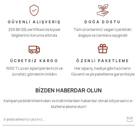
Tuğçe Yarım | 08/10/2025
Görüş ve önerileriniz için teşekkür ederiz.
Ürün resmi kalitesiz, bozuk veya görüntülenemiyor.
Yorum Yaz
GÜVENLİ ALIŞVERİŞ
DOĞA DOSTU
256 Bit SSL sertifikası ile kişisel
Ürün açıklamasında eksik bilgiler bulunuyor.
Tüm ürünlerimiz vegan içeriklidir,
bilgileriniz koruma altında
doğaya ve canlılara saygılıdır
Ürün bilgilerinde hatalar bulunuyor.
Ürün fiyatı diğer sitelerden daha pahalı.
Bu ürüne benzer farklı alternatifler olmalı.
ÜCRETSİZ KARGO
ÖZENLİ PAKETLEME
1500 TL üzeri siparişlerde hızlı ve
Her sipariş, hediye gibi hazırlanır.
ücretsiz gönderim imkânı
Güvenli ve şık paketleme garantisiyle
BİZDEN HABERDAR OLUN
Gönder
Kampanya bildirimlerinden ve indirimlerden haberdar olmak istiyorsanız e-
bültene abone olun!