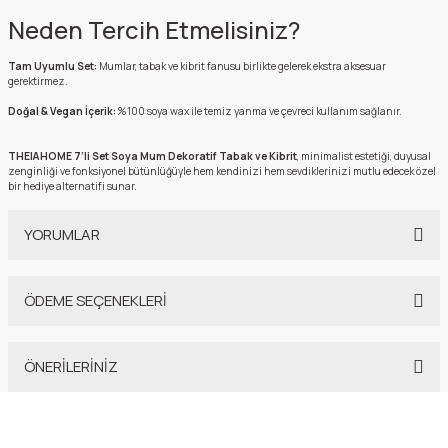
Neden Tercih Etmelisiniz?
Tam Uyumlu Set:
Mumlar, tabak ve kibrit fanusu birlikte gelerek ekstra aksesuar
gerektirmez.
Doğal & Vegan İçerik:
%100 soya wax ile temiz yanma ve çevreci kullanım sağlanır.
THEIA HOME 7’li Set Soya Mum Dekoratif Tabak ve Kibrit
, minimalist estetiği, duyusal
zenginliği ve fonksiyonel bütünlüğüyle hem kendinizi hem sevdiklerinizi mutlu edecek özel
bir hediye alternatifi sunar.
YORUMLAR
ÖDEME SEÇENEKLERİ
7’li Set Soya Mum Dekoratif Tabak ve Kibrit
ÖNERİLERİNİZ
Mumlar hem çok şık hem de kaliteli. O kadar güzel paketlenmişti ki açmaya kıyamadık
resmen. Soya mumlarının dokusu, kokusu harika. Satıcı da inanılmaz tatlı ve ilgiliydi, her
Bu ürünün fiyat bilgisi, resim, ürün açıklamalarında ve diğer konularda
şey için çok teşekkür ederiz. Gerçekten harika bir alışveriş deneyimiydi. Emeğinize sağlık,
yetersiz gördüğünüz noktaları öneri formunu kullanarak tarafımıza
tekrar sipariş vermek için sabırsızlanıyoruz!
iletebilirsiniz.