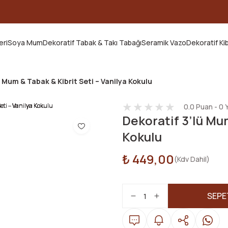
2000 TL ve Üzeri Tüm Siparişlerde Kargo Ücretsiz!
ELDİN10 kodunu kullanın, ilk alışverişinize özel %10 indirim kaz
eri
Soya Mum
Dekoratif Tabak & Takı Tabağı
Seramik Vazo
Dekoratif Ki
ü Mum & Tabak & Kibrit Seti – Vanilya Kokulu
0.0 Puan - 0
Dekoratif 3’lü Mum
Kokulu
₺ 449,00
(Kdv Dahil)
SEPE