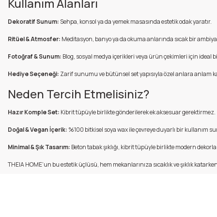
Kullanım Alanları
Dekoratif Sunum:
Sehpa, konsol ya da yemek masasında estetik odak yaratır.
Ritüel & Atmosfer:
Meditasyon, banyo ya da okuma anlarında sıcak bir ambiya
Fotoğraf & Sunum:
Blog, sosyal medya içerikleri veya ürün çekimleri için ideal bi
Hediye Seçeneği:
Zarif sunumu ve bütünsel set yapısıyla özel anlara anlam ka
Neden Tercih Etmelisiniz?
Hazır Komple Set:
Kibrit tüpüyle birlikte gönderilerek ek aksesuar gerektirmez.
Doğal & Vegan İçerik:
%100 bitkisel soya wax ile çevreye duyarlı bir kullanım su
Minimal & Şık Tasarım:
Beton tabak şıklığı, kibrit tüpüyle birlikte modern dekorl
THEIA HOME’un bu estetik üçlüsü, hem mekanlarınıza sıcaklık ve şıklık katarken 
Bu ürünün fiyat bilgisi, resim, ürün açıklamalarında ve diğer konularda
Görüş ve önerileriniz için teşekkür ederiz.