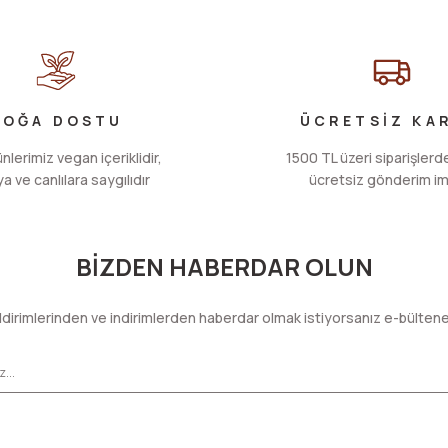
Yorum Yaz
DOĞA DOSTU
ÜCRETSİZ KA
lerimiz vegan içeriklidir,
1500 TL üzeri siparişlerde
 ve canlılara saygılıdır
ücretsiz gönderim im
Gönder
BİZDEN HABERDAR OLUN
dirimlerinden ve indirimlerden haberdar olmak istiyorsanız e-bülten