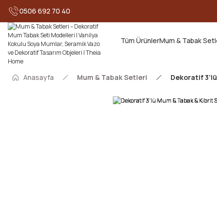
0506 692 70 40
HOŞG
Tüm Ürünler
Mum & Tabak Setl
Anasayfa
Mum & Tabak Setleri
Dekoratif 3’l