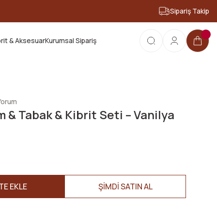
Sipariş Takip
anın!
brit & Aksesuar
Kurumsal Sipariş
 Yorum
 & Tabak & Kibrit Seti – Vanilya
TE EKLE
ŞİMDİ SATIN AL