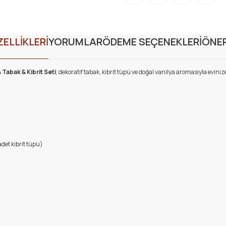
ELLİKLERİ
YORUMLAR
ÖDEME SEÇENEKLERİ
ÖNER
 Tabak & Kibrit Seti
; dekoratif tabak, kibrit tüpü ve doğal vanilya aromasıyla evini
adet kibrit tüpü)