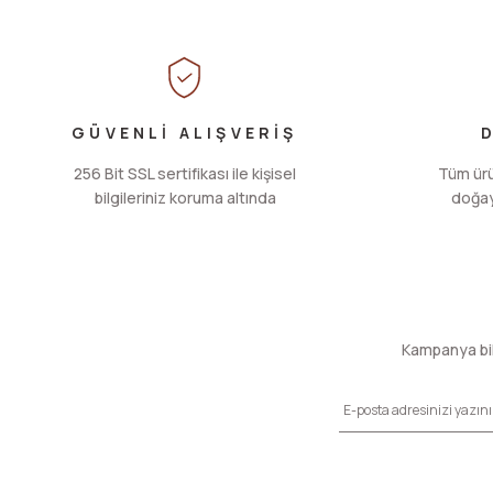
Ürün resmi kalitesiz, bozuk veya görüntülenemiyor.
Ürün açıklamasında eksik bilgiler bulunuyor.
Ürün bilgilerinde hatalar bulunuyor.
Ürün fiyatı diğer sitelerden daha pahalı.
Bu ürüne benzer farklı alternatifler olmalı.
GÜVENLİ ALIŞVERİŞ
256 Bit SSL sertifikası ile kişisel
Tüm ürün
bilgileriniz koruma altında
doğaya
Kampanya bil