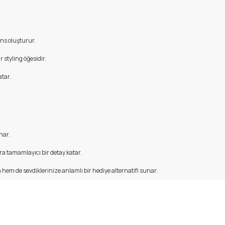
ns oluşturur.
r styling öğesidir.
tar.
nar.
ara tamamlayıcı bir detay katar.
hem de sevdiklerinize anlamlı bir hediye alternatifi sunar.
 yetersiz gördüğünüz noktaları öneri formunu kullanarak tarafımıza iletebi
Bu ürüne ilk yorumu siz yapın!