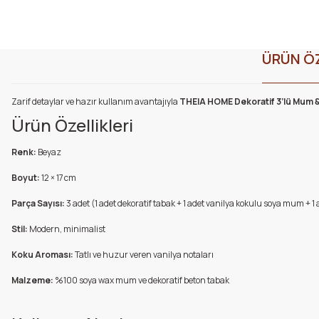
ÜRÜN ÖZ
Zarif detaylar ve hazır kullanım avantajıyla
THEIA HOME
Dekoratif 3’lü Mum &
Ürün Özellikleri
Renk:
Beyaz
Boyut:
12 × 17 cm
Parça Sayısı:
3 adet (1 adet dekoratif tabak + 1 adet vanilya kokulu soya mum + 1 
Stil:
Modern, minimalist
Koku Aroması:
Tatlı ve huzur veren vanilya notaları
Malzeme:
%100 soya wax mum ve dekoratif beton tabak